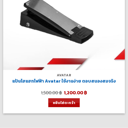
AVATAR
แป้นไฮแฮทไฟฟ้า Avatar ใช้งานง่าย ตอบสนองสมจริง
Original
Current
1,500.00
฿
1,200.00
฿
price
price
was:
is:
หยิบใส่ตะกร้า
1,500.00 ฿.
1,200.00 ฿.