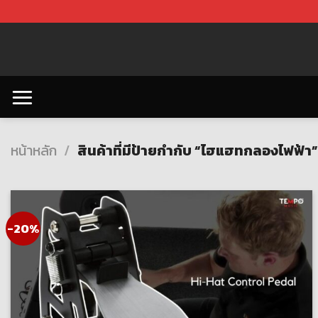
Skip
to
content
หน้าหลัก
/
สินค้าที่มีป้ายกำกับ “ไฮแฮทกลองไฟฟ้า”
-20%