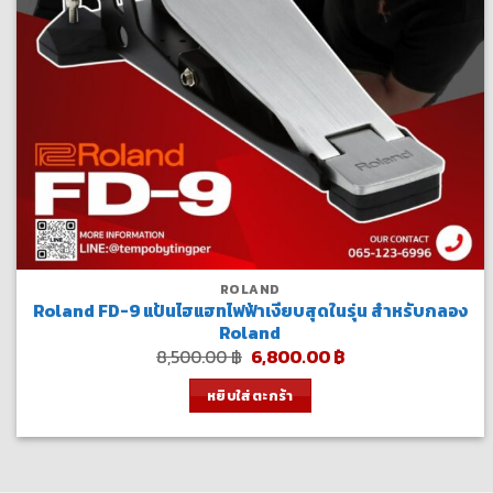
ROLAND
Roland FD-9 แป้นไฮแฮทไฟฟ้าเงียบสุดในรุ่น สำหรับกลอง
Roland
Original
Current
8,500.00
฿
6,800.00
฿
price
price
was:
is:
หยิบใส่ตะกร้า
8,500.00 ฿.
6,800.00 ฿.