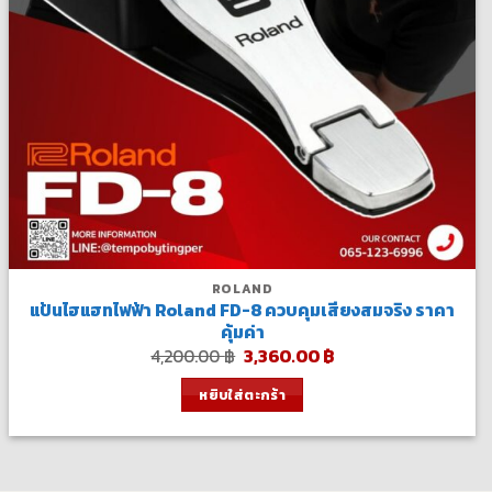
ROLAND
แป้นไฮแฮทไฟฟ้า Roland FD-8 ควบคุมเสียงสมจริง ราคา
คุ้มค่า
Original
Current
4,200.00
฿
3,360.00
฿
price
price
was:
is:
หยิบใส่ตะกร้า
4,200.00 ฿.
3,360.00 ฿.