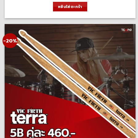
was:
is:
หยิบใส่ตะกร้า
600.00 ฿.
480.00 ฿.
-20%