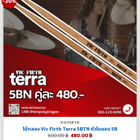
-20%
VICFIRTH
ไม้กลอง Vic Firth Terra 5BTN หัวไนลอน 5B
Original
Current
600.00
฿
480.00
฿
price
price