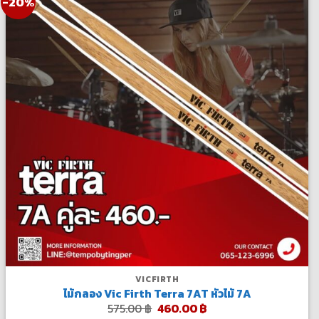
-20%
VICFIRTH
ไม้กลอง Vic Firth Terra 7AT หัวไม้ 7A
Original
Current
575.00
฿
460.00
฿
price
price