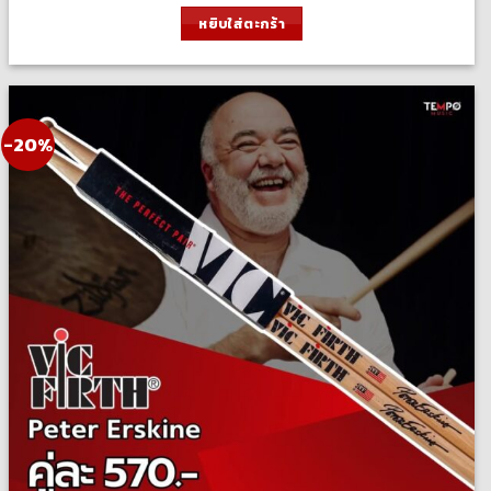
was:
is:
หยิบใส่ตะกร้า
575.00 ฿.
460.00 ฿.
-20%