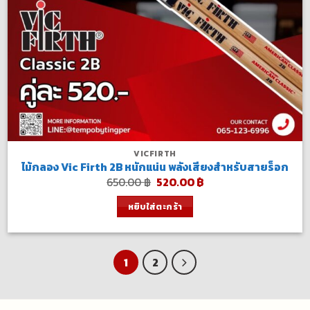
VICFIRTH
ไม้กลอง Vic Firth 2B หนักแน่น พลังเสียงสำหรับสายร็อก
Original
Current
650.00
฿
520.00
฿
price
price
was:
is:
หยิบใส่ตะกร้า
650.00 ฿.
520.00 ฿.
1
2