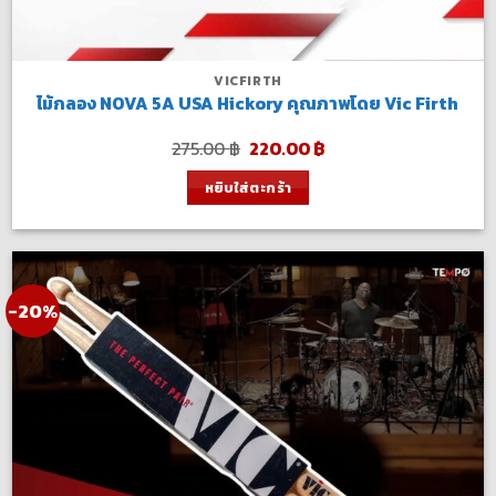
VICFIRTH
ไม้กลอง NOVA 5A USA Hickory คุณภาพโดย Vic Firth
Original
Current
275.00
฿
220.00
฿
price
price
was:
is:
หยิบใส่ตะกร้า
275.00 ฿.
220.00 ฿.
-20%