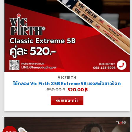
VICFIRTH
ไม้กลอง Vic Firth X5B Extreme 5B แรงสะใจชาวร็อค
Original
Current
650.00
฿
520.00
฿
price
price
was:
is:
หยิบใส่ตะกร้า
650.00 ฿.
520.00 ฿.