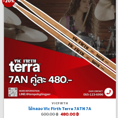
-20%
VICFIRTH
ไม้กลอง Vic Firth Terra 7ATN 7A
Original
Current
600.00
฿
480.00
฿
price
price