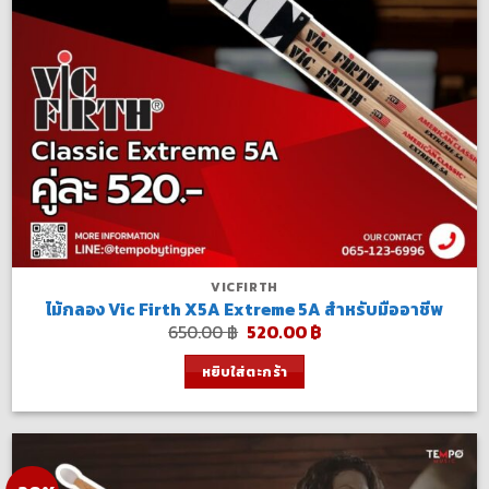
VICFIRTH
ไม้กลอง Vic Firth X5A Extreme 5A สำหรับมืออาชีพ
Original
Current
650.00
฿
520.00
฿
price
price
was:
is:
หยิบใส่ตะกร้า
650.00 ฿.
520.00 ฿.