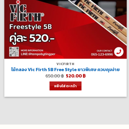
VICFIRTH
ไม้กลอง Vic Firth 5B Free Style ยาวพิเศษ ควบคุมง่าย
Original
Current
650.00
฿
520.00
฿
price
price
was:
is:
หยิบใส่ตะกร้า
650.00 ฿.
520.00 ฿.