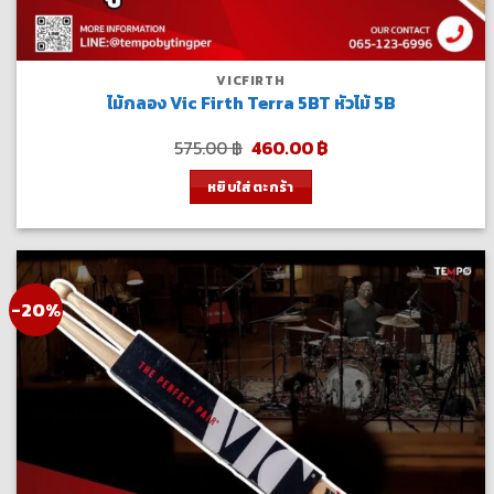
VICFIRTH
ไม้กลอง Vic Firth Terra 5BT หัวไม้ 5B
Original
Current
575.00
฿
460.00
฿
price
price
was:
is:
หยิบใส่ตะกร้า
575.00 ฿.
460.00 ฿.
-20%