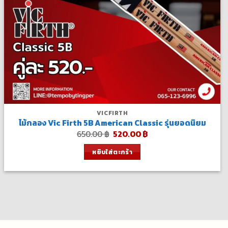
VICFIRTH
ไม้กลอง Vic Firth 5B American Classic รุ่นยอดนิยม
Original
Current
650.00
฿
520.00
฿
price
price
was:
is:
หยิบใส่ตะกร้า
650.00 ฿.
520.00 ฿.