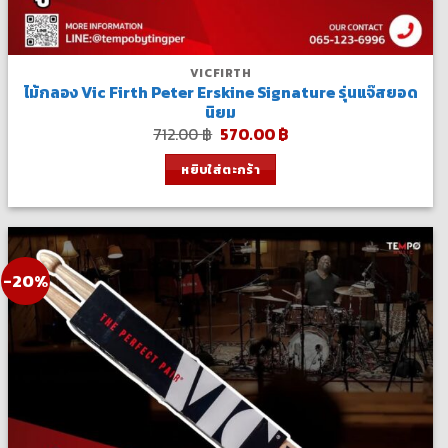
VICFIRTH
ไม้กลอง Vic Firth Peter Erskine Signature รุ่นแจ๊สยอด
นิยม
Original
Current
712.00
฿
570.00
฿
price
price
was:
is:
หยิบใส่ตะกร้า
712.00 ฿.
570.00 ฿.
-20%