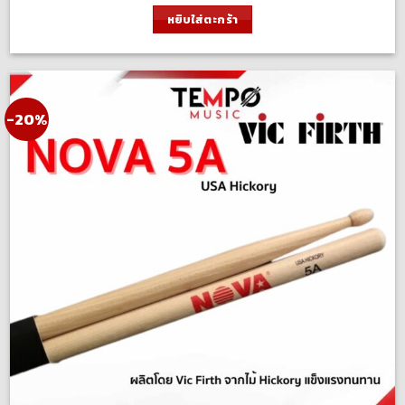
was:
is:
หยิบใส่ตะกร้า
600.00 ฿.
480.00 ฿.
-20%