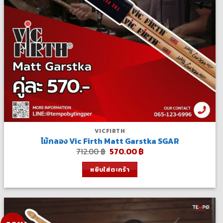
VICFIRTH
ไม้กลอง Vic Firth Matt Garstka SGAR
Original
Current
712.00
฿
570.00
฿
price
price
was:
is:
หยิบใส่ตะกร้า
712.00 ฿.
570.00 ฿.