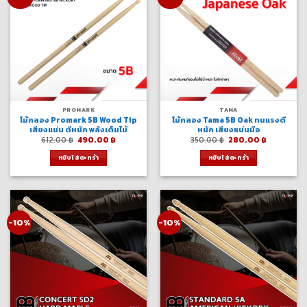
PROMARK
TAMA
ไม้กลอง Promark 5B Wood Tip
ไม้กลอง Tama 5B Oak ทนแรงตี
เสียงแน่น ตีหนัก พลังเต็มไม้
หนัก เสียงแน่นมือ
Original
Current
Original
Current
612.00
฿
490.00
฿
350.00
฿
280.00
฿
price
price
price
price
was:
is:
was:
is:
หยิบใส่ตะกร้า
หยิบใส่ตะกร้า
612.00 ฿.
490.00 ฿.
350.00 ฿.
280.00 ฿.
-10%
-10%