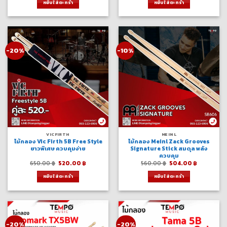
หยิบใส่ตะกร้า
หยิบใส่ตะกร้า
712.00 ฿.
570.00 ฿.
520.00 ฿.
468.00 ฿.
-20%
-10%
VICFIRTH
MEINL
ไม้กลอง Vic Firth 5B Free Style
ไม้กลอง Meinl Zack Grooves
ยาวพิเศษ ควบคุมง่าย
Signature Stick สมดุล พลัง
ควบคุม
Original
Current
Original
Current
650.00
฿
520.00
฿
560.00
฿
504.00
฿
price
price
price
price
was:
is:
was:
is:
หยิบใส่ตะกร้า
หยิบใส่ตะกร้า
650.00 ฿.
520.00 ฿.
560.00 ฿.
504.00 ฿.
-20%
-20%