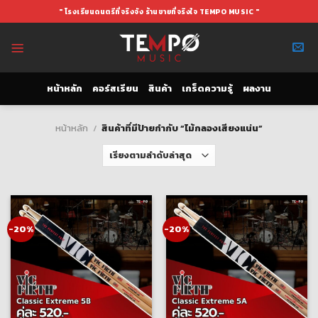
Skip
" โรงเรียนดนตรีที่จริงจัง ร้านขายที่จริงใจ TEMPO MUSIC "
to
content
หน้าหลัก
คอร์สเรียน
สินค้า
เกร็ดความรู้
ผลงาน
หน้าหลัก
/
สินค้าที่มีป้ายกำกับ “ไม้กลองเสียงแน่น”
-20%
-20%