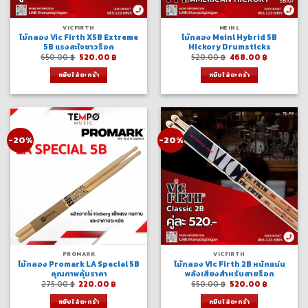
VICFIRTH
MEINL
ไม้กลอง Vic Firth X5B Extreme
ไม้กลอง Meinl Hybrid 5B
5B แรงสะใจชาวร็อค
Hickory Drumsticks
Original
Current
Original
Current
650.00
฿
520.00
฿
520.00
฿
468.00
฿
price
price
price
price
was:
is:
was:
is:
หยิบใส่ตะกร้า
หยิบใส่ตะกร้า
650.00 ฿.
520.00 ฿.
520.00 ฿.
468.00 ฿.
-20%
-20%
PROMARK
VICFIRTH
ไม้กลอง Promark LA Special 5B
ไม้กลอง Vic Firth 2B หนักแน่น
คุณภาพคุ้มราคา
พลังเสียงสำหรับสายร็อก
Original
Current
Original
Current
275.00
฿
220.00
฿
650.00
฿
520.00
฿
price
price
price
price
was:
is:
was:
is:
หยิบใส่ตะกร้า
หยิบใส่ตะกร้า
275.00 ฿.
220.00 ฿.
650.00 ฿.
520.00 ฿.