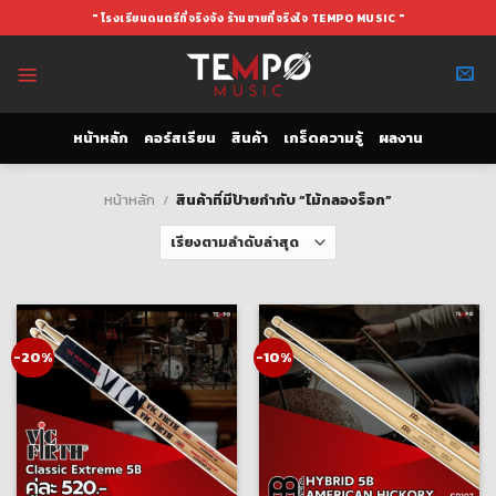
Skip
" โรงเรียนดนตรีที่จริงจัง ร้านขายที่จริงใจ TEMPO MUSIC "
to
content
หน้าหลัก
คอร์สเรียน
สินค้า
เกร็ดความรู้
ผลงาน
หน้าหลัก
/
สินค้าที่มีป้ายกำกับ “ไม้กลองร็อก”
-20%
-10%