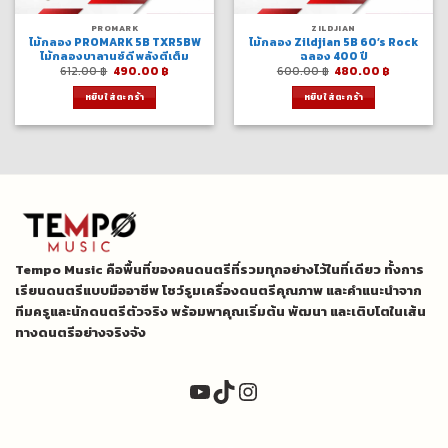
PROMARK
ZILDJIAN
ไม้กลอง PROMARK 5B TXR5BW
ไม้กลอง Zildjian 5B 60’s Rock
ไม้กลองบาลานซ์ดี พลังตีเต็ม
ฉลอง 400 ปี
Original
Current
Original
Current
612.00
฿
490.00
฿
600.00
฿
480.00
฿
price
price
price
price
was:
is:
was:
is:
หยิบใส่ตะกร้า
หยิบใส่ตะกร้า
612.00 ฿.
490.00 ฿.
600.00 ฿.
480.00 ฿
Tempo Music คือพื้นที่ของคนดนตรีที่รวมทุกอย่างไว้ในที่เดียว ทั้งการ
เรียนดนตรีแบบมืออาชีพ โชว์รูมเครื่องดนตรีคุณภาพ และคำแนะนำจาก
ทีมครูและนักดนตรีตัวจริง พร้อมพาคุณเริ่มต้น พัฒนา และเติบโตในเส้น
ทางดนตรีอย่างจริงจัง
YouTube
TikTok
Instagram