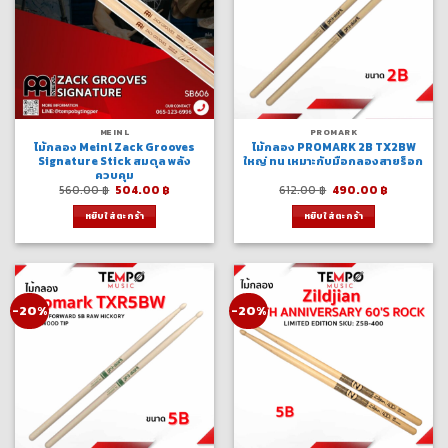
MEINL
PROMARK
ไม้กลอง Meinl Zack Grooves
ไม้กลอง PROMARK 2B TX2BW
Signature Stick สมดุล พลัง
ใหญ่ ทน เหมาะกับมือกลองสายร็อก
ควบคุม
Original
Current
Original
Current
560.00
฿
504.00
฿
612.00
฿
490.00
฿
price
price
price
price
was:
is:
was:
is:
หยิบใส่ตะกร้า
หยิบใส่ตะกร้า
560.00 ฿.
504.00 ฿.
612.00 ฿.
490.00 ฿.
-20%
-20%