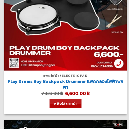
แพดไฟฟ้า/ELECTRIC PAD
Play Drums Boy Backpack Drummer แพดกลองไฟฟ้าพก
พา
Original
Current
7,333.00
฿
6,600.00
฿
price
price
was:
is:
หยิบใส่ตะกร้า
7,333.00 ฿.
6,600.00 ฿.