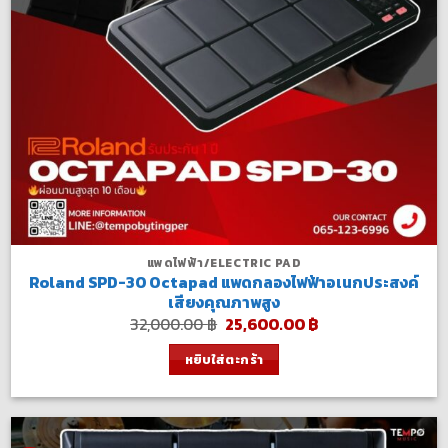
แพดไฟฟ้า/ELECTRIC PAD
Roland SPD-30 Octapad แพดกลองไฟฟ้าอเนกประสงค์
เสียงคุณภาพสูง
Original
Current
32,000.00
฿
25,600.00
฿
price
price
was:
is:
หยิบใส่ตะกร้า
32,000.00 ฿.
25,600.00 ฿.