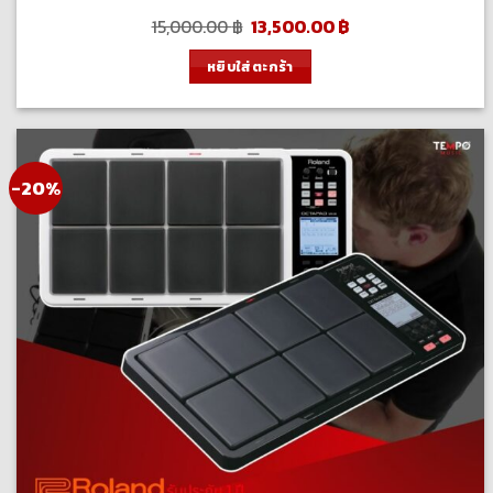
Original
Current
15,000.00
฿
13,500.00
฿
price
price
was:
is:
หยิบใส่ตะกร้า
15,000.00 ฿.
13,500.00 ฿.
-20%