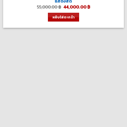
แสดงสด
Original
Current
55,000.00
฿
44,000.00
฿
price
price
was:
is:
หยิบใส่ตะกร้า
55,000.00 ฿.
44,000.00 ฿.