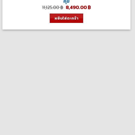
คุ้ม
Original
Current
11,125.00
฿
8,490.00
฿
price
price
was:
is:
หยิบใส่ตะกร้า
11,125.00 ฿.
8,490.00 ฿.