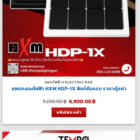
แพดไฟฟ้า/ELECTRIC PAD
แพดกลองไฟฟ้า HXM HDP-1X ฟังก์ชันครบ ราคาคุ้มค่า
Original
Current
9,200.00
฿
6,900.00
฿
price
price
was:
is:
หยิบใส่ตะกร้า
9,200.00 ฿.
6,900.00 ฿.