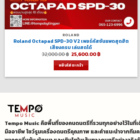
ROLAND
Roland Octapad SPD-30 V2 เพอร์คัสชันแพดสุดฮิต
เสียงครบ เล่นสดได้
Original
Current
32,000.00
฿
25,600.00
฿
price
price
was:
is:
หยิบใส่ตะกร้า
32,000.00 ฿.
25,600.00 ฿.
Tempo Music คือพื้นที่ของคนดนตรีที่รวมทุกอย่างไว้ในที่
มืออาชีพ โชว์รูมเครื่องดนตรีคุณภาพ และคำแนะนำจากทีมค
พาคุณเริ่มต้น พัฒนา และเติบโตในเส้นทางดนตรีอย่างจริงจ