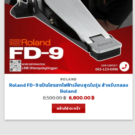
ROLAND
Roland FD-9 แป้นไฮแฮทไฟฟ้าเงียบสุดในรุ่น สำหรับกลอง
Roland
Original
Current
8,500.00
฿
6,800.00
฿
price
price
was:
is:
หยิบใส่ตะกร้า
8,500.00 ฿.
6,800.00 ฿.