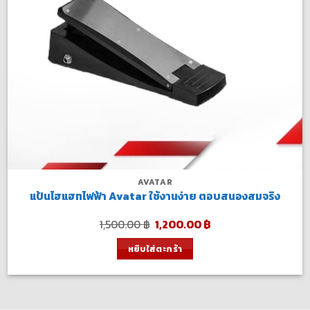
AVATAR
แป้นไฮแฮทไฟฟ้า Avatar ใช้งานง่าย ตอบสนองสมจริง
Original
Current
1,500.00
฿
1,200.00
฿
price
price
was:
is:
หยิบใส่ตะกร้า
1,500.00 ฿.
1,200.00 ฿.