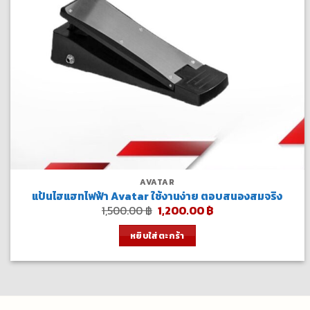
AVATAR
แป้นไฮแฮทไฟฟ้า Avatar ใช้งานง่าย ตอบสนองสมจริง
Original
Current
1,500.00
฿
1,200.00
฿
price
price
was:
is:
หยิบใส่ตะกร้า
1,500.00 ฿.
1,200.00 ฿.