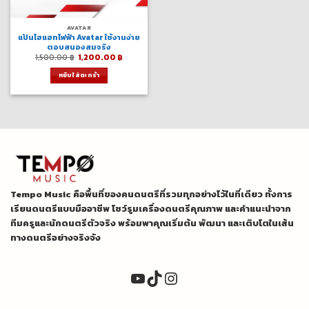
AVATAR
แป้นไฮแฮทไฟฟ้า Avatar ใช้งานง่าย
ตอบสนองสมจริง
Original
Current
1,500.00
฿
1,200.00
฿
price
price
was:
is:
หยิบใส่ตะกร้า
1,500.00 ฿.
1,200.00 ฿.
Tempo Music คือพื้นที่ของคนดนตรีที่รวมทุกอย่างไว้ในที่เดียว ทั้งการ
เรียนดนตรีแบบมืออาชีพ โชว์รูมเครื่องดนตรีคุณภาพ และคำแนะนำจาก
ทีมครูและนักดนตรีตัวจริง พร้อมพาคุณเริ่มต้น พัฒนา และเติบโตในเส้น
ทางดนตรีอย่างจริงจัง
YouTube
TikTok
Instagram