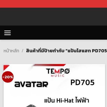
Skip
to
content
หน้าหลัก
/
สินค้าที่มีป้ายกำกับ “แป้นไฮแฮท PD705
-20%