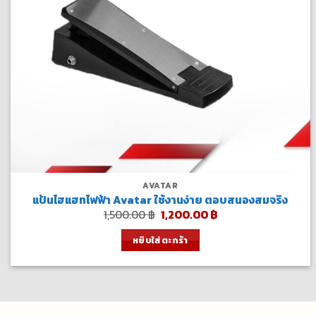
AVATAR
แป้นไฮแฮทไฟฟ้า Avatar ใช้งานง่าย ตอบสนองสมจริง
Original
Current
1,500.00
฿
1,200.00
฿
price
price
was:
is:
หยิบใส่ตะกร้า
1,500.00 ฿.
1,200.00 ฿.