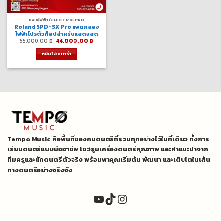
แพดไฟฟ้า/ELECTRIC PAD
Roland SPD-SX Pro แพดกลอง
ไฟฟ้าโปรตัวท็อปสำหรับแสดงสด
Original
Current
55,000.00
฿
44,000.00
฿
price
price
was:
is:
หยิบใส่ตะกร้า
55,000.00 ฿.
44,000.00 ฿.
Tempo Music คือพื้นที่ของคนดนตรีที่รวมทุกอย่างไว้ในที่เดียว ทั้งการ
เรียนดนตรีแบบมืออาชีพ โชว์รูมเครื่องดนตรีคุณภาพ และคำแนะนำจาก
ทีมครูและนักดนตรีตัวจริง พร้อมพาคุณเริ่มต้น พัฒนา และเติบโตในเส้น
ทางดนตรีอย่างจริงจัง
YouTube
TikTok
Instagram