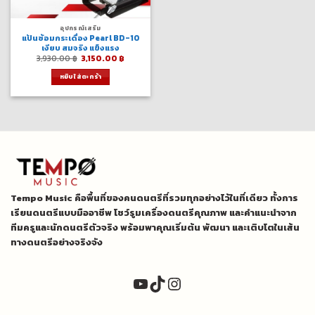
อุปกรณ์เสริม
แป้นซ้อมกระเดื่อง Pearl BD-10
เงียบ สมจริง แข็งแรง
Original
Current
3,930.00
฿
3,150.00
฿
price
price
was:
is:
หยิบใส่ตะกร้า
3,930.00 ฿.
3,150.00 ฿.
Tempo Music คือพื้นที่ของคนดนตรีที่รวมทุกอย่างไว้ในที่เดียว ทั้งการ
เรียนดนตรีแบบมืออาชีพ โชว์รูมเครื่องดนตรีคุณภาพ และคำแนะนำจาก
ทีมครูและนักดนตรีตัวจริง พร้อมพาคุณเริ่มต้น พัฒนา และเติบโตในเส้น
ทางดนตรีอย่างจริงจัง
YouTube
TikTok
Instagram