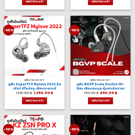
หยิบใส่ตะกร้า
หยิบใส่ตะกร้า
2,990.00 ฿.
2,690.00 ฿.
610.00 ฿.
550.00 ฿.
-10%
-10%
หูฟัง/HEADSET
หูฟัง/HEADSET
หูฟัง SuperTFZ Mylove 2022 อิน
หูฟัง BGVP Scale อินเอียร์ Hi-
เอียร์ ดีไซน์หรู เสียงบาลานซ์
Res เสียงสมดุล คุ้มค่าเกินราคา
Original
Current
Original
Current
1,545.00
฿
1,390.00
฿
765.00
฿
690.00
฿
price
price
price
price
was:
is:
was:
is:
หยิบใส่ตะกร้า
หยิบใส่ตะกร้า
1,545.00 ฿.
1,390.00 ฿.
765.00 ฿.
690.00 ฿
-10%
-10%