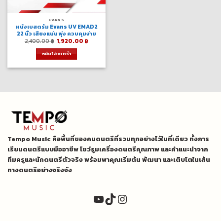
EVANS
หนังเบสดรัม Evans UV EMAD2
22 นิ้ว เสียงแน่น พุ่ง ควบคุมง่าย
Original
Current
2,400.00
฿
1,920.00
฿
price
price
was:
is:
หยิบใส่ตะกร้า
2,400.00 ฿.
1,920.00 ฿.
Tempo Music คือพื้นที่ของคนดนตรีที่รวมทุกอย่างไว้ในที่เดียว ทั้งการ
เรียนดนตรีแบบมืออาชีพ โชว์รูมเครื่องดนตรีคุณภาพ และคำแนะนำจาก
ทีมครูและนักดนตรีตัวจริง พร้อมพาคุณเริ่มต้น พัฒนา และเติบโตในเส้น
ทางดนตรีอย่างจริงจัง
YouTube
TikTok
Instagram