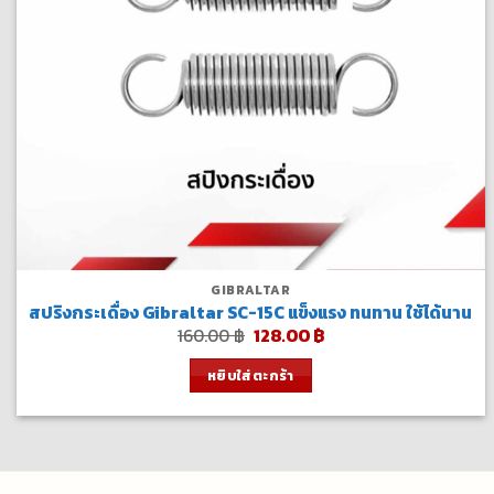
GIBRALTAR
สปริงกระเดื่อง Gibraltar SC-15C แข็งแรง ทนทาน ใช้ได้นาน
Original
Current
160.00
฿
128.00
฿
price
price
was:
is:
หยิบใส่ตะกร้า
160.00 ฿.
128.00 ฿.