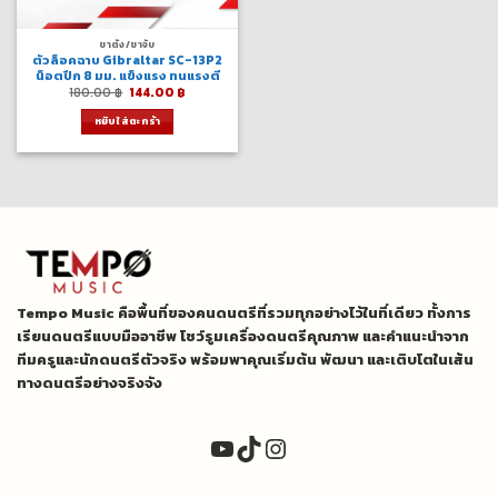
ขาตั้ง/ขาจับ
ตัวล็อคฉาบ Gibraltar SC-13P2
น็อตปีก 8 มม. แข็งแรง ทนแรงตี
Original
Current
180.00
฿
144.00
฿
price
price
was:
is:
หยิบใส่ตะกร้า
180.00 ฿.
144.00 ฿.
Tempo Music คือพื้นที่ของคนดนตรีที่รวมทุกอย่างไว้ในที่เดียว ทั้งการ
เรียนดนตรีแบบมืออาชีพ โชว์รูมเครื่องดนตรีคุณภาพ และคำแนะนำจาก
ทีมครูและนักดนตรีตัวจริง พร้อมพาคุณเริ่มต้น พัฒนา และเติบโตในเส้น
ทางดนตรีอย่างจริงจัง
YouTube
TikTok
Instagram