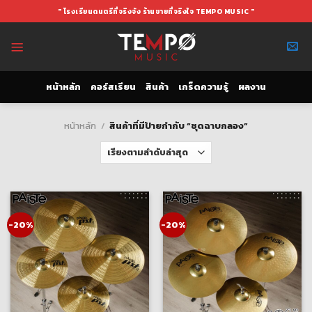
Skip
" โรงเรียนดนตรีที่จริงจัง ร้านขายที่จริงใจ TEMPO MUSIC "
to
content
หน้าหลัก
คอร์สเรียน
สินค้า
เกร็ดความรู้
ผลงาน
หน้าหลัก
/
สินค้าที่มีป้ายกำกับ “ชุดฉาบกลอง”
-20%
-20%