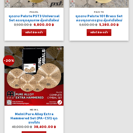
PEARL
PAISTE
ชุดฉาบ Paiste PST3 Universal
ชุดฉาบ Paiste 101 Brass Set
Set ครบชุดคุณภาพ คุ้มค่ามือใหม่
ครบชุดมาตรฐาน คุ้มค่ามือใหม่
Original
Current
Original
Current
8,500.00
฿
6,800.00
฿
6,600.00
฿
5,280.00
฿
price
price
price
price
was:
is:
was:
is:
หยิบใส่ตะกร้า
หยิบใส่ตะกร้า
8,500.00 ฿.
6,800.00 ฿.
6,600.00 ฿.
5,280.0
-20%
MEINL
Meinl Pure Alloy Extra
Hammered Set (PA-CS1) ชุด
ฉาบโปร
Original
Current
48,000.00
฿
38,400.00
฿
price
price
was:
is: