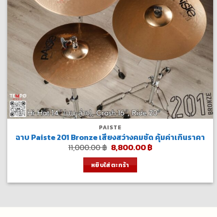
PAISTE
ฉาบ Paiste 201 Bronze เสียงสว่างคมชัด คุ้มค่าเกินราคา
Original
Current
11,000.00
฿
8,800.00
฿
price
price
was:
is:
หยิบใส่ตะกร้า
11,000.00 ฿.
8,800.00 ฿.