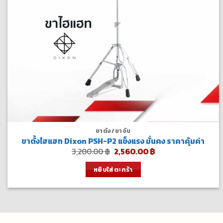
ขาตั้ง/ขาจับ
ขาตั้งไฮแฮท Dixon PSH-P2 แข็งแรง มั่นคง ราคาคุ้มค่า
Original
Current
3,200.00
฿
2,560.00
฿
price
price
was:
is:
หยิบใส่ตะกร้า
3,200.00 ฿.
2,560.00 ฿.