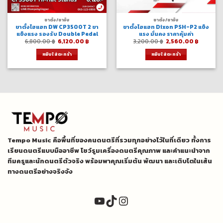
ขาตั้ง/ขาจับ
ขาตั้ง/ขาจับ
ขาตั้งไฮแฮท DW CP3500T 2 ขา
ขาตั้งไฮแฮท Dixon PSH-P2 แข็ง
แข็งแรง รองรับ Double Pedal
แรง มั่นคง ราคาคุ้มค่า
Original
Current
Original
Current
6,800.00
฿
6,120.00
฿
3,200.00
฿
2,560.00
฿
price
price
price
price
was:
is:
was:
is:
หยิบใส่ตะกร้า
หยิบใส่ตะกร้า
6,800.00 ฿.
6,120.00 ฿.
3,200.00 ฿.
2,560.0
Tempo Music คือพื้นที่ของคนดนตรีที่รวมทุกอย่างไว้ในที่เดียว ทั้งการ
เรียนดนตรีแบบมืออาชีพ โชว์รูมเครื่องดนตรีคุณภาพ และคำแนะนำจาก
ทีมครูและนักดนตรีตัวจริง พร้อมพาคุณเริ่มต้น พัฒนา และเติบโตในเส้น
ทางดนตรีอย่างจริงจัง
YouTube
TikTok
Instagram