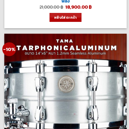
พลัง
Original
Current
21,000.00
฿
18,900.00
฿
price
price
was:
is:
หยิบใส่ตะกร้า
21,000.00 ฿.
18,900.00 ฿.
-10%