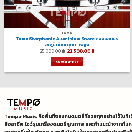
TAMA
Tama Starphonic Aluminium Snare กลองสแนร์
อะลูมิเนียมคุณภาพสูง
Original
Current
25,000.00
฿
22,500.00
฿
price
price
was:
is:
หยิบใส่ตะกร้า
25,000.00 ฿.
22,500.00 ฿.
Tempo Music คือพื้นที่ของคนดนตรีที่รวมทุกอย่างไว้ในที่
มืออาชีพ โชว์รูมเครื่องดนตรีคุณภาพ และคำแนะนำจากทีมค
พาคุณเริ่มต้น พัฒนา และเติบโตในเส้นทางดนตรีอย่างจริงจ