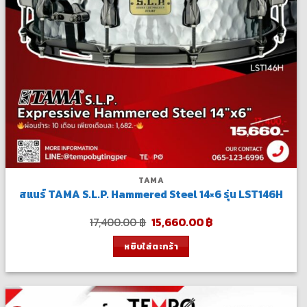
TAMA
สแนร์ TAMA S.L.P. Hammered Steel 14×6 รุ่น LST146H
Original
Current
17,400.00
฿
15,660.00
฿
price
price
was:
is:
หยิบใส่ตะกร้า
17,400.00 ฿.
15,660.00 ฿.