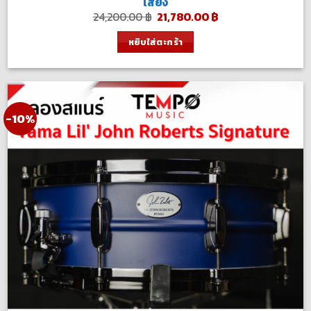
เสียง
Original
Current
24,200.00
฿
21,780.00
฿
price
price
was:
is:
หยิบใส่ตะกร้า
24,200.00 ฿.
21,780.00 ฿.
-10%