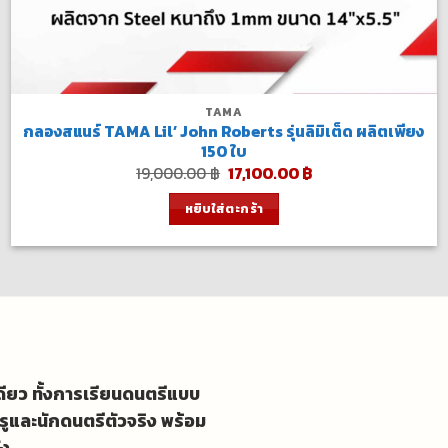
TAMA
กลองสแนร์ TAMA Lil’ John Roberts รุ่นลิมิเต็ด ผลิตเพียง
150 ใบ
Original
Current
19,000.00
฿
17,100.00
฿
price
price
was:
is:
หยิบใส่ตะกร้า
19,000.00 ฿.
17,100.00 ฿.
เดียว ทั้งการเรียนดนตรีแบบ
รูและนักดนตรีตัวจริง พร้อม
ัง