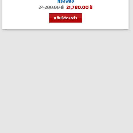
ทรงพลัง
Original
Current
24,200.00
฿
21,780.00
฿
price
price
was:
is:
หยิบใส่ตะกร้า
24,200.00 ฿.
21,780.00 ฿.