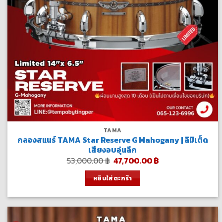
TAMA
กลองสแนร์ TAMA Star Reserve G Mahogany | ลิมิเต็ด
เสียงอบอุ่นลึก
Original
Current
53,000.00
฿
47,700.00
฿
price
price
was:
is:
หยิบใส่ตะกร้า
53,000.00 ฿.
47,700.00 ฿.