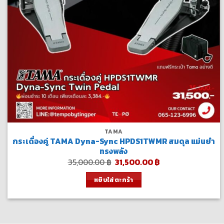
TAMA
กระเดื่องคู่ TAMA Dyna-Sync HPDS1TWMR สมดุล แม่นยำ
ทรงพลัง
Original
Current
35,000.00
฿
31,500.00
฿
price
price
was:
is:
หยิบใส่ตะกร้า
35,000.00 ฿.
31,500.00 ฿.