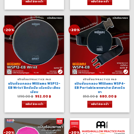
หยิบใส่ตะกร้า
หยิบใส่ตะกร้า
720.00 ฿.
576.00 ฿.
790.00 ฿.
632.00 ฿.
-20%
-20%
แป้นซ้อม/PRACTICE PAD
แป้นซ้อม/PRACTICE PAD
แป้นซ้อมกลอง Williams WSP12-
แป้นซ้อมกลอง Williams WSP4-
EB Wrist ฝึกข้อมือ เด้งหนึบ เสียง
EB Portable พกพาง่าย มีสายรัด
เงียบ
ขา
Original
Current
Original
Current
1,190.00
฿
952.00
฿
850.00
฿
680.00
฿
price
price
price
price
was:
is:
was:
is:
หยิบใส่ตะกร้า
หยิบใส่ตะกร้า
1,190.00 ฿.
952.00 ฿.
850.00 ฿.
680.00 ฿
-20%
-20%