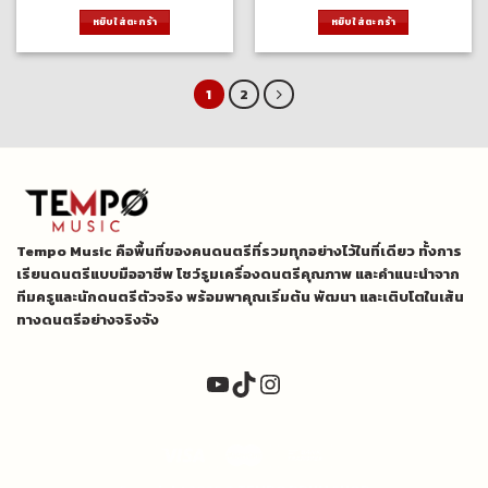
price
price
price
price
was:
is:
was:
is:
หยิบใส่ตะกร้า
หยิบใส่ตะกร้า
3,660.00 ฿.
3,300.00 ฿.
1,000.00 ฿.
800.00 
1
2
Tempo Music คือพื้นที่ของคนดนตรีที่รวมทุกอย่างไว้ในที่เดียว ทั้งการ
เรียนดนตรีแบบมืออาชีพ โชว์รูมเครื่องดนตรีคุณภาพ และคำแนะนำจาก
ทีมครูและนักดนตรีตัวจริง พร้อมพาคุณเริ่มต้น พัฒนา และเติบโตในเส้น
ทางดนตรีอย่างจริงจัง
YouTube
TikTok
Instagram