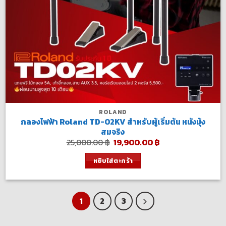
ROLAND
กลองไฟฟ้า Roland TD-02KV สำหรับผู้เริ่มต้น หนังมุ้ง
สมจริง
Original
Current
25,000.00
฿
19,900.00
฿
price
price
was:
is:
หยิบใส่ตะกร้า
25,000.00 ฿.
19,900.00 ฿.
1
2
3