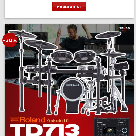
was:
is:
หยิบใส่ตะกร้า
145,000.00 ฿.
116,000.00 ฿.
-20%