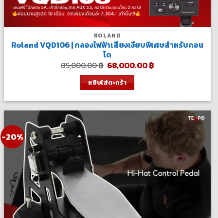
ROLAND
Roland VQD106 | กลองไฟฟ้าเสียงเงียบพิเศษสำหรับคอน
โด
Original
Current
85,000.00
฿
68,000.00
฿
price
price
was:
is:
หยิบใส่ตะกร้า
85,000.00 ฿.
68,000.00 ฿.
-20%