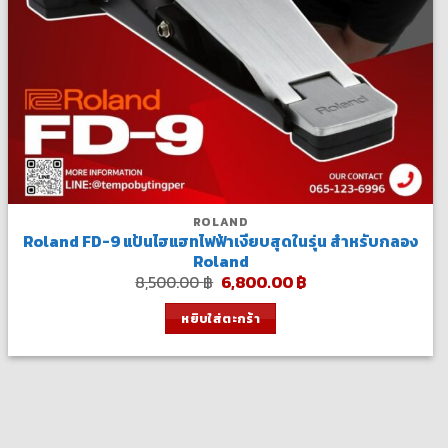
ROLAND
Roland FD-9 แป้นไฮแฮทไฟฟ้าเงียบสุดในรุ่น สำหรับกลอง
Roland
Original
Current
8,500.00
฿
6,800.00
฿
price
price
was:
is:
หยิบใส่ตะกร้า
8,500.00 ฿.
6,800.00 ฿.