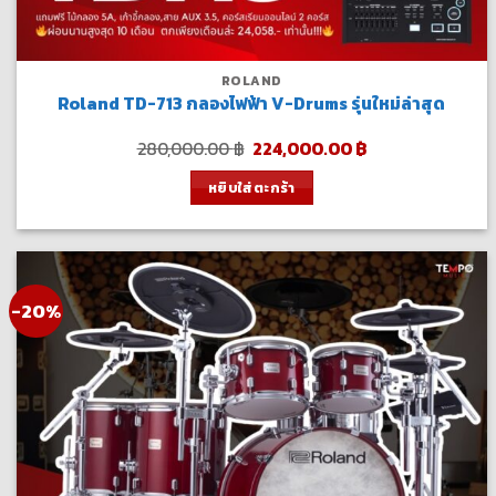
ROLAND
Roland TD-713 กลองไฟฟ้า V-Drums รุ่นใหม่ล่าสุด
Original
Current
280,000.00
฿
224,000.00
฿
price
price
was:
is:
หยิบใส่ตะกร้า
280,000.00 ฿.
224,000.00 ฿.
-20%