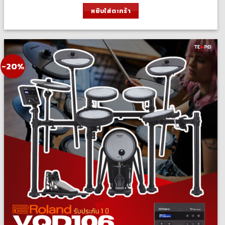
was:
is:
หยิบใส่ตะกร้า
70,000.00 ฿.
56,000.00 ฿.
-20%