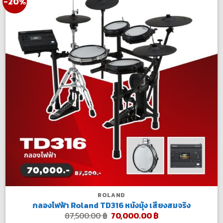
-20%
ROLAND
กลองไฟฟ้า Roland TD316 หนังมุ้ง เสียงสมจริง
Original
Current
87,500.00
฿
70,000.00
฿
price
price