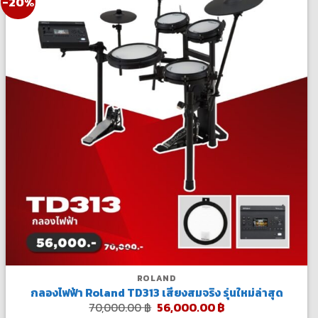
-20%
ROLAND
กลองไฟฟ้า Roland TD313 เสียงสมจริง รุ่นใหม่ล่าสุด
Original
Current
70,000.00
฿
56,000.00
฿
price
price