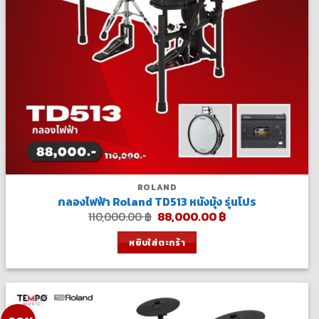
ROLAND
กลองไฟฟ้า Roland TD513 หนังมุ้ง รุ่นโปร
Original
Current
110,000.00
฿
88,000.00
฿
price
price
was:
is:
หยิบใส่ตะกร้า
110,000.00 ฿.
88,000.00 ฿.