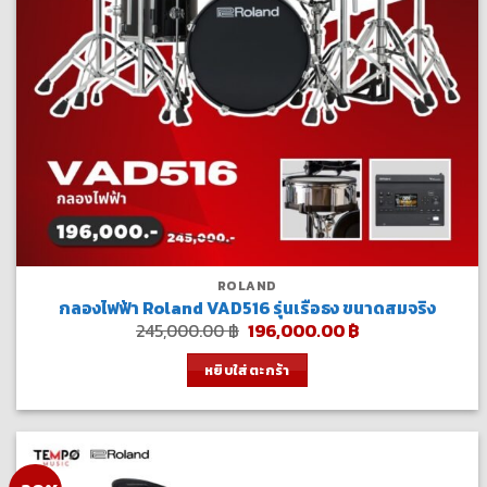
ROLAND
กลองไฟฟ้า Roland VAD516 รุ่นเรือธง ขนาดสมจริง
Original
Current
245,000.00
฿
196,000.00
฿
price
price
was:
is:
หยิบใส่ตะกร้า
245,000.00 ฿.
196,000.00 ฿.