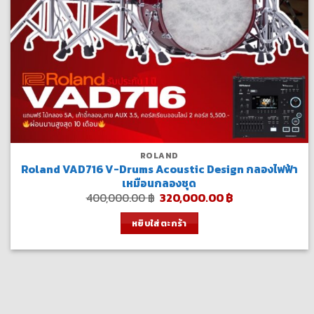
ROLAND
Roland VAD716 V-Drums Acoustic Design กลองไฟฟ้า
เหมือนกลองชุด
Original
Current
400,000.00
฿
320,000.00
฿
price
price
was:
is:
หยิบใส่ตะกร้า
400,000.00 ฿.
320,000.00 ฿.