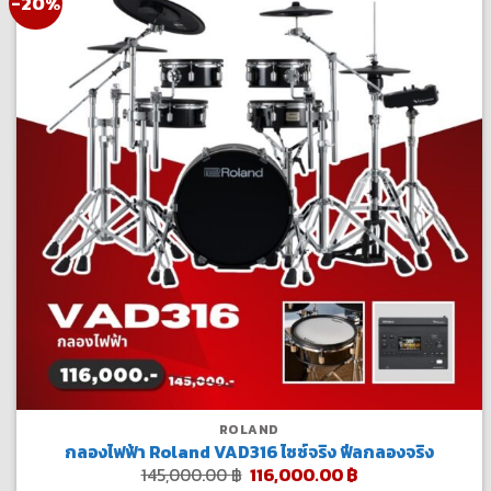
-20%
ROLAND
กลองไฟฟ้า Roland VAD316 ไซซ์จริง ฟีลกลองจริง
Original
Current
145,000.00
฿
116,000.00
฿
price
price