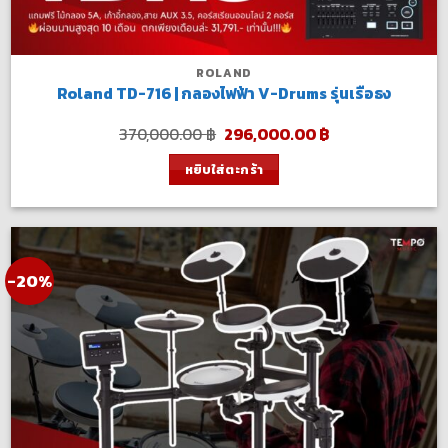
ROLAND
Roland TD-716 | กลองไฟฟ้า V-Drums รุ่นเรือธง
Original
Current
370,000.00
฿
296,000.00
฿
price
price
was:
is:
หยิบใส่ตะกร้า
370,000.00 ฿.
296,000.00 ฿.
-20%