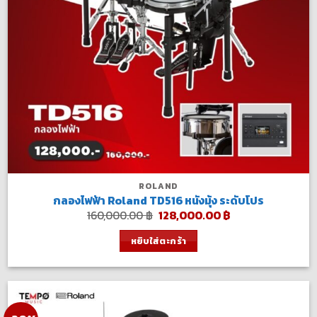
ROLAND
กลองไฟฟ้า Roland TD516 หนังมุ้ง ระดับโปร
Original
Current
160,000.00
฿
128,000.00
฿
price
price
was:
is:
หยิบใส่ตะกร้า
160,000.00 ฿.
128,000.00 ฿.