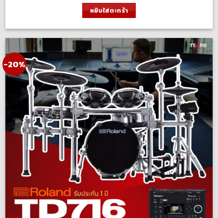
was:
is:
หยิบใส่ตะกร้า
87,500.00 ฿.
70,000.00 ฿.
-20%