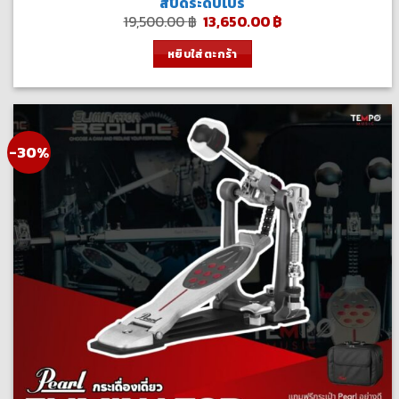
สปีดระดับโปร
Original
Current
19,500.00
฿
13,650.00
฿
price
price
was:
is:
หยิบใส่ตะกร้า
19,500.00 ฿.
13,650.00 ฿.
-30%