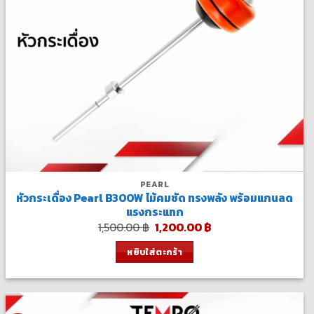
PEARL
หัวกระเดื่อง Pearl B300W ไม้คมชัด ทรงพลัง พร้อมแกนลด
แรงกระแทก
Original
Current
1,500.00
฿
1,200.00
฿
price
price
was:
is:
หยิบใส่ตะกร้า
1,500.00 ฿.
1,200.00 ฿.