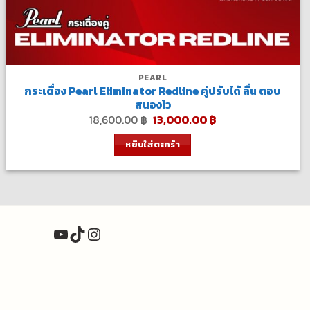
PEARL
กระเดื่อง Pearl Eliminator Redline คู่ปรับได้ ลื่น ตอบ
สนองไว
Original
Current
18,600.00
฿
13,000.00
฿
price
price
was:
is:
หยิบใส่ตะกร้า
18,600.00 ฿.
13,000.00 ฿.
YouTube
TikTok
Instagram