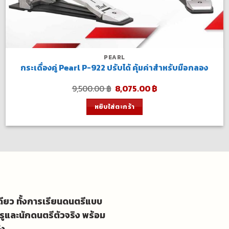
PEARL
กระเดื่องคู่ Pearl P-922 ปรับได้ คุ้มค่าสำหรับมือกลอง
Original
Current
9,500.00
฿
8,075.00
฿
price
price
was:
is:
หยิบใส่ตะกร้า
9,500.00 ฿.
8,075.00 ฿.
เดียว ทั้งการเรียนดนตรีแบบ
รูและนักดนตรีตัวจริง พร้อม
ัง