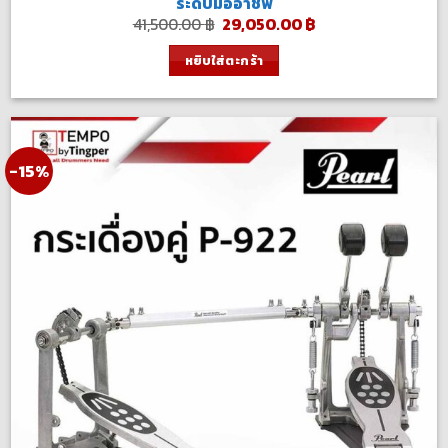
ระดับมืออาชีพ
Original
Current
41,500.00
฿
29,050.00
฿
price
price
was:
is:
หยิบใส่ตะกร้า
41,500.00 ฿.
29,050.00 ฿.
-15%