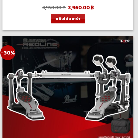
Original
Current
4,950.00
฿
3,960.00
฿
price
price
was:
is:
หยิบใส่ตะกร้า
4,950.00 ฿.
3,960.00 ฿.
-30%