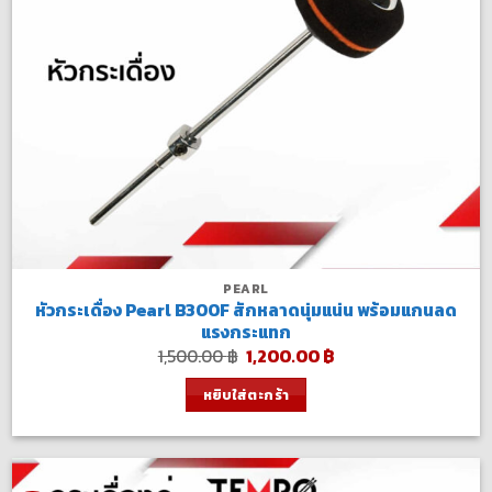
PEARL
หัวกระเดื่อง Pearl B300F สักหลาดนุ่มแน่น พร้อมแกนลด
แรงกระแทก
Original
Current
1,500.00
฿
1,200.00
฿
price
price
was:
is:
หยิบใส่ตะกร้า
1,500.00 ฿.
1,200.00 ฿.