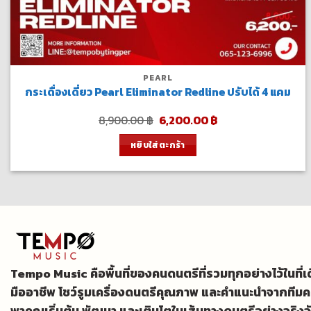
PEARL
กระเดื่องเดี่ยว Pearl Eliminator Redline ปรับได้ 4 แคม
Original
Current
8,900.00
฿
6,200.00
฿
price
price
was:
is:
หยิบใส่ตะกร้า
8,900.00 ฿.
6,200.00 ฿.
Tempo Music คือพื้นที่ของคนดนตรีที่รวมทุกอย่างไว้ในที่
มืออาชีพ โชว์รูมเครื่องดนตรีคุณภาพ และคำแนะนำจากทีมค
พาคุณเริ่มต้น พัฒนา และเติบโตในเส้นทางดนตรีอย่างจริงจ