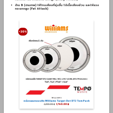
ด้าน B (ตามภาพ) ให้โทนเสียงที่อุ่นขึ้น ได้เนื้อเสียงอ้วน และให้แรง
กระแทกสูง (Fat Attack)
-20%
WILLIAMS
umhead
หนังกลองทอมแพ็ค Williams Target Dot DT2 Tom Pack
Original
Current
2,200.00
฿
1,760.00
฿
price
price
฿
was:
is:
h
2,200.00 ฿.
1,760.00 ฿.
 ฿