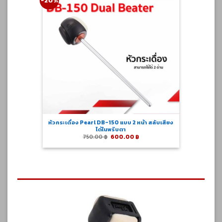
-20%
หัวกระเดื่อง Pearl DB-150 แบบ 2 หน้า สลับเสียง
ได้ในพริบตา
Original
Current
750.00
฿
600.00
฿
price
price
was:
is:
750.00 ฿.
600.00 ฿.