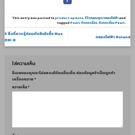
This entry was posted in
product update
,
รีวิวกลองชุด/กลองไฟฟ้า
and
tagged
Pearl
,
หัวกระเดื่อง
,
หัวกระเดื่อง Pearl
.
5 สิ่งที่ควรรู้ก่อนตัดสินใจซื้อ Nux
กลองไฟฟ้า Roland
DM-8
ใส่ความเห็น
อีเมลของคุณจะไม่แสดงให้คนอื่นเห็น
ช่องข้อมูลจำเป็นถูกทำ
เครื่องหมาย
*
ความเห็น
*