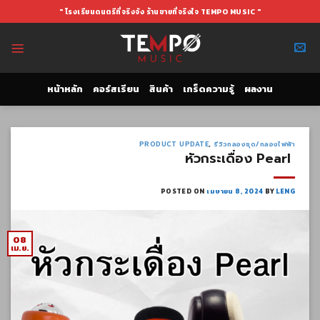
Skip
" โรงเรียนดนตรีที่จริงจัง ร้านขายที่จริงใจ TEMPO MUSIC "
to
content
หน้าหลัก
คอร์สเรียน
สินค้า
เกร็ดความรู้
ผลงาน
PRODUCT UPDATE
,
รีวิวกลองชุด/กลองไฟฟ้า
หัวกระเดื่อง Pearl
POSTED ON
เมษายน 8, 2024
BY
LENG
08
เม.ย.