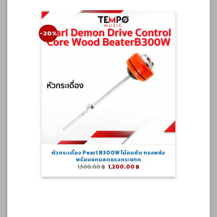
-20%
หัวกระเดื่อง Pearl B300W ไม้คมชัด ทรงพลัง
พร้อมแกนลดแรงกระแทก
Original
Current
1,500.00
฿
1,200.00
฿
price
price
was:
is:
1,500.00 ฿.
1,200.00 ฿.