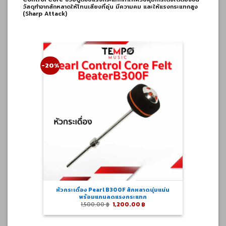
วัสดุทำจากสักหลาดให้โทนเสียงที่อุ่น มีความคม และให้แรงกระแทกสูง
(Sharp Attack)
-20%
หัวกระเดื่อง Pearl B300F สักหลาดนุ่มแน่น
พร้อมแกนลดแรงกระแทก
Original
Current
1,500.00
฿
1,200.00
฿
price
price
was:
is:
1,500.00 ฿.
1,200.00 ฿.