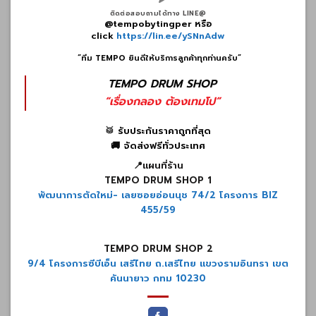
ติดต่อสอบถามได้ทาง LINE@
@tempobytingper หรือ
click
https://lin.ee/ySNnAdw
“ทีม TEMPO ยินดีให้บริการลูกค้าทุกท่านครับ”
TEMPO DRUM SHOP
“เรื่องกลอง ต้องเทมโป”
🥁
รับประกันราคาถูกที่สุด
🚚 จัดส่งฟรีทั่วประเทศ
📍แผนที่ร้าน
TEMPO DRUM SHOP 1
พัฒนาการตัดใหม่- เลยซอยอ่อนนุช 74/2 โครงการ BIZ
455/59
TEMPO DRUM SHOP 2
9/4 โครงการซีบีเอ็น เสรีไทย ถ.เสรีไทย แขวงรามอินทรา เขต
คันนายาว กทม 10230